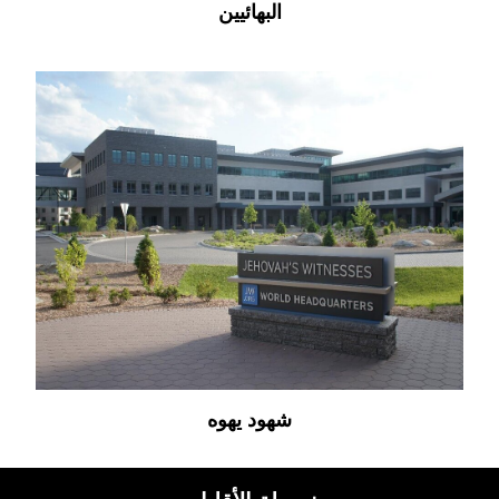
البهائيين
شهود يهوه