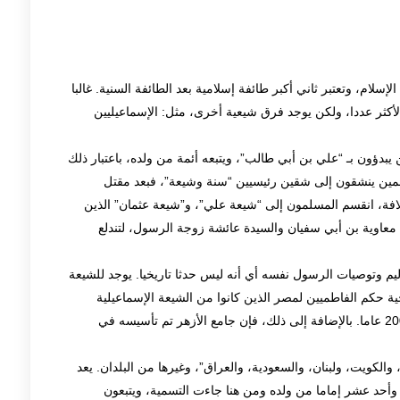
سلام، وتعتبر ثاني أكبر طائفة إسلامية بعد الطائفة السنية. غالبا
لأكثر عددا، ولكن يوجد فرق شيعية أخرى، مثل: الإسماعيليين
يبدؤون بـ “علي بن أبي طالب”، ويتبعه أئمة من ولده، باعتبار ذلك
مين ينشقون إلى شقين رئيسيين “سنة وشيعة”، فبعد مقتل
افة، انقسم المسلمون إلى “شيعة علي”، و”شيعة عثمان” الذين
: معاوية بن أبي سفيان والسيدة عائشة زوجة الرسول، لتندلع
اليم وتوصيات الرسول نفسه أي أنه ليس حدثا تاريخيا. يوجد للشيعة
 حكم الفاطميين لمصر الذين كانوا من الشيعة الإسماعيلية
وبنائهم لمدينة القاهرة عام 969، حيث استمر حكمهم 200 عاما. بالإضافة إلى ذلك، فإن جامع الأزهر تم تأسيسه في
والكويت، ولبنان، والسعودية، والعراق”، وغيرها من البلدان. يعد
، وأحد عشر إماما من ولده ومن هنا جاءت التسمية، ويتبعون