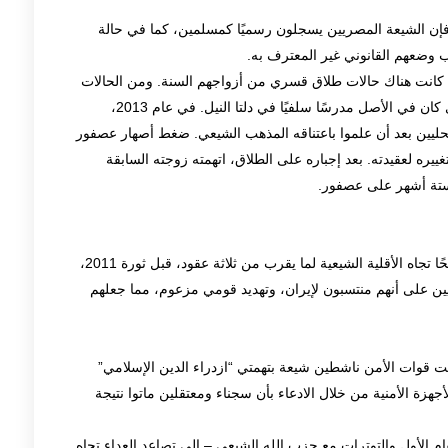
ًا. فإن الشيعة المصريين يسجلون رسميًا كمسلمين، كما في حالة
 وضعهم القانوني غير المعترف به.
 كانت هناك حالات طلاق قسري من أزواجهم السنة. ومن الحالات
التي تم الإبلاغ عنها تتعلق بـ “محمد فهمي عصفور” الذي كان في الأصل مدرسًا سلفيًا في دلتا النيل. في عام 2013،
ليين بعد أن علموا باعتناقه المذهب الشيعي. ضغط أصهار عصفور
ره لعقيدته. بعد إجباره على الطلاق، اتهمته زوجته السابقة
 ستة أشهر على عصفور.
شهدت السنوات الأربعون الماضية في مصر، عداءً واضحًا تجاه الأقلية الشيعية لما يقرب من ثلاثة عقود، قبل ثورة 2011،
يين على أنهم منتسبون لإيران، وتهديد قومي مزعوم، مما جعلهم
 آب وأكتوبر / تشرين الأول 2007، اعتقلت قوات الأمن ناشطين شيعة بتهمتي “ازدراء الدين الإسلامي”
هزة الأمنية من خلال الادعاء بأن سجناء ومعتقلين ماتوا نتيجة
ي المقام الأول والتوترات مع حزب الله الشيعي – إلى تصاعد العداء تجاه