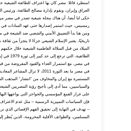
استطرد قائلا: مصر كان بها اعتراف للطائفة الشيعية ح
العراق وإيران، ويقوم بإدارة مصالح الطائفة، ورئيس 
حكى لنا أيضا، أن هناك مجلة شيعية تصدر في مصر من
رمسيس، حيث استمر إصدارها حتى عهد السادات في مصر، 
ومن هنا بدأ التضييق الأمني والشعبي ضد الشيعة في م
الطائفية، 
في مصر، مع استمرار العداء والقيود المفروضة من قبل
في مصر ما بعد الثورة 2011، لا 
المستمرة مع إيران والمخاوف من “انتشار” المذهب الش
والسياسيين، مما أدى إلى تأجيج رؤية المصريين الشيعة 
على غرار القمع المؤسسي والحواجز التي يواجهها البها
فإن السياسات التمييزية الرسمية – مثل عدم الاعتراف
– تهدف في النهاية إلى تحقيق الفهم الإقصائي الذي تروج
المسلمين، والطوائف الأقلية المحرومة، الذين يُنظر إل