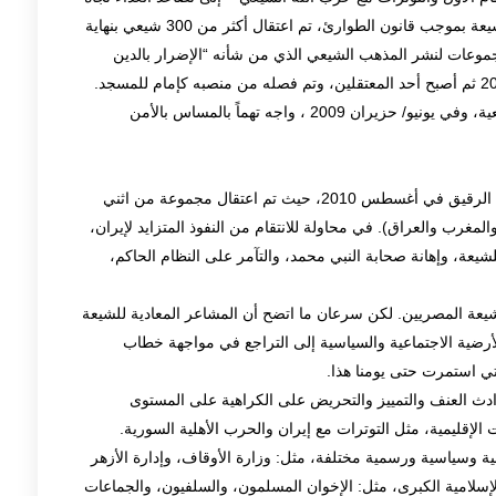
الشيعة المصريين. في سلسلة من الاعتقالات لقادة الشيعة بموجب قانون الطوارئ، تم اعتقال أكثر من 300 شيعي بنهاية
كيل مجموعات لنشر المذهب الشيعي الذي من شأنه “الإضرار بالدين
الإسلامي”. الشيخ حسن شحاتة، زار إيران في عام 2009 ثم أصبح أحد المعتقلين، وتم فصله من منصبه كإمام للمسجد.
كان شحاتة معتقلًا في عام 1995 بسبب معتقداته الشيعية، وفي يونيو/ حزيران 2009 ، واجه تهماً بالمساس بالأمن
وحدث استهداف آخر للشيعة تحت غطاء الأمن القومي الرقيق في أغسطس 2010، حيث تم اعتقال مجموعة من اثني
مغرب والعراق). في محاولة للانتقام من النفوذ المتزايد لإيران،
شيعة، وإهانة صحابة النبي محمد، والتآمر على النظام الحاكم،
دينية للشيعة المصريين. لكن سرعان ما اتضح أن المشاعر المعادية للشيعة
ضية الاجتماعية والسياسية إلى التراجع في مواجهة خطاب
لتي استمرت حتى يومنا هذا.
دث العنف والتمييز والتحريض على الكراهية على المستوى
الإقليمية، مثل التوترات مع إيران والحرب الأهلية السورية.
ية وسياسية ورسمية مختلفة، مثل: وزارة الأوقاف، وإدارة الأزهر
لإسلامية الكبرى، مثل: الإخوان المسلمون، والسلفيون، والجماعات