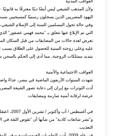
العواقب المدنية
ولأن المذهب الشيعي ليس أيضًا دينًا معترفًا به قانوني
اليهود المصريين الذين يسجلون رسميًا كمسيحيين بسبب
وفي حالة تحول المسلمين السنة إلى الإسلام الشيعي،
تعرض لعدة حالات من المضايقات من قبل السكان المح
عليه وعلى زوجته السنية للحصول على الطلاق بسبب تغيي
بتبديد ممتلكات الزوجية، مما أدى إلى الحكم بالسجن
العواقب الاجتماعية والأمنية
أدت التوترات مع إيران إلى دعاية تصور الشيعة المصر
عرضة لرقابة أمنية صارمة ومضايقات.
في أغسطس /
و”نشر شائعات كاذبة” من شأنها أن “تقوض الثقة في الأج
التعذيب.
في عام 2009، أدت التطورات الجيوسياسية – ف