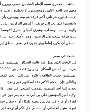
المذهب الجعفري نسبة للإمام السادس جعفر، ويرون أن 
معهم سر الحق الإلهي ومعصومون لا يخطئون، لذلك و
الإسماعيليون هم ثاني أكبر فرقة شيعية، ويؤمنون بأن
وانقسموا فيما بعد إلى فريقين أكبرهم النزاريين الذين ي
والهند، وآسيا الوسطى، وشرق آسيا و الشرق الأوسط”.
ثالث فرقة شيعية هي الزيديين، وهم الأصغر عددا بين
الممكن أن يكون إماما ويتواجدون في بعض مناطق إيرا
الشيعة في مصر
في الوقت الذي يمثل فيه غالبية السكان المسلمين في
المسلمين حسب الطائفة، علاوة على ذلك ، يُجبر المصر
وبالتالي فإن الحجم الأكثر دقة لسكانهم غير واضح . .
تحدث إلينا أحد المنتمين للمذهب الشيعي في مصر، قا
بولاية أمير المؤمنين علي بن أبي طالب، يفرحون في مي
كعزاء أو فرح في مجالس معينة للبكاء أو الاحتفال حسب 
فيوجد منهم العلماني أو المنتمي لأي فكر أو توجه آخر.