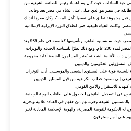
تى عهد السادات، حيث كان يتم اعتماد رئيس للطائفة الشيعية من
الطائفة في مصر هو الذي صلى على الشاه في مصر بعد وفاته.
 قبل مجموعة تطلق على نفسها “أهل البيت”، وكان مقرها آنذاك
وكانت الحياة طبيعية حتى انطلاق الثورة الإيرانية الإسلامية،
صر.
تاريخيًا، يعتبر الإسلام الشيعي جزءًا لا يتجزأ من ثقافة مصر، حيث تم تسمية القاهرة وتأسيسها كعاصمة في عام 969 بعد
الميلاد من قبل السلالة الفاطمية الشيعية خلال حكمهم لمصر لمدة 200 عام. ومع ذلك نظرًا للسياسة الحديثة والتوترات
التي ترجع إلى حد كبير إلى ثورة 1979 في إيران ذات الأغلبية الشيعية، يُعتبر المسلمون الشيعة أقلية محرومة
 المسؤولين الحكوميين والدينيين.
تزال المشاعر المعادية للشيعة قوية على المستوى الشعبي والمؤسسي. أدت التوترات
يعي إلى تصعيد خطاب الكراهية من قبل الممثلين الدينيين
كتهديد للاستقرار والأمن القومي.
ئيون في التسجيل القانوني للحصول على بطاقات الهوية الوطنية،
 بالمسلمين الشيعة وحرمانهم من حقهم في العبادة علانية وبحرية
 له الحكومة للقومية المصرية، والهوية الإسلامية المعادية لغير
يهم على أنهم منحرفون.