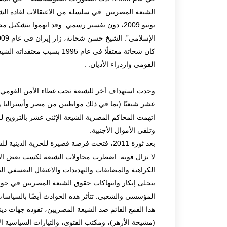
يونيو 2009، دون تفسير رسمي. وقد اتهموا بتش
القومي وازدراء الأديان. .
عشر شيعيًا (بما في ذلك مواطنين من مصر وأستراليا وال
اتهمت المحاكم المصرية الشيعة الإثني عشر بالترويج لل
وتلقي الأموال الأجنبية.
بعد ثورة 2011، فتحت فرصة قصيرة للحرية ال
لا تزال قوية. اضطرت محاولات الشيعة لكسب بعض الأر
الكراهية والمضايقات والتهديدات والاعتقال التعسفي ا
يتجلى إنكار وانتهاكات حقوق الشيعة المصريين في حوا
المؤسسي والشعبي. تتأثر هذه الحوادث أيضًا بالسياسات 
هذا القمع القائم ضد الشيعة المصريين، تقوده جهات دين
(مشيخة الأزهر)، ومكتب الفتوى، والتيارات السياسية ا