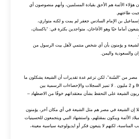
هؤلاء الأئمة هم الأحق بقيادة المسلمين، وأنهم منصوصون أي
جبت طاعتهم.
 إسماعيل بن الإمام السادس جعفر لم يمت و لكنه متواري،
تبعون أماما حيًا وهو الأغاخان، متواجدين بكثرة في: “باكستان،
 الشيعة و يؤمنون بأن أي شخص منتمي لأهل بيت الرسول من
ن والسعودية واليمن.
 مصر من “السُنة”، لكن تزعم عدة تقديرات أن الشيعة يشكلون ما
يقرب من 1٪ من السكان، ويتراوح عددهم بين 800,000 و 2 مليون . لا تميز السجلات والإحصاءات الرسمية بين
يون الشيعة على التحفظ بشأن معتقداتهم خوفًا من الاضطهاد –
ئلا إن الشيعة في مصر هم مثل الشيعة في أي مكان آخر، يؤمنون
لاد الأئمة ويبكون بمقتلهم، واستشهاد النبي ويتجمعون للحسينيات
المناسبة، لكنهم لا يتبعون فكر أو ايديولوجية سياسية معينة،